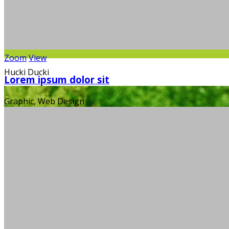
Zoom
View
Hucki Ducki
Lorem ipsum dolor sit
Graphic, Web Design