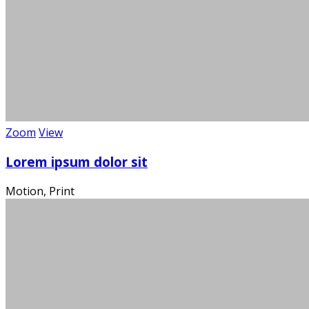
Über 100
Wi
Zoom
View
Lorem ipsum dolor sit
Motion, Print