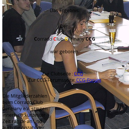
Das Ergebnis:
Der
C
orrado
C
lub
G
ermany
CCG
war geboren.
Zur Clubseite :
CCG
Zur CCG-Forumsseite:
CCG-Forum
Die Mitgliederzahlen
beim Corrado Club
Germany e.V. stiegen
innerhalb kürzester
Zeit rapide an und
auch die Anzahl der