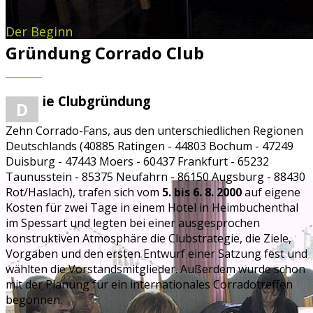
Der Beginn
Gründung Corrado Club
ie Clubgründung
D
AUGUST 2000
Zehn Corrado-Fans, aus den unterschiedlichen Regionen
Deutschlands (40885 Ratingen - 44803 Bochum - 47249
Duisburg - 47443 Moers - 60437 Frankfurt - 65232
Taunusstein - 85375 Neufahrn - 86150 Augsburg - 88430
Rot/Haslach), trafen sich vom
5. bis 6. 8. 2000
auf eigene
Kosten für zwei Tage in einem Hotel in Heimbuchenthal
im Spessart und legten bei einer ausgesprochen
konstruktiven Atmosphäre die Clubstrategie, die Ziele,
Vorgaben und den ersten Entwurf einer Satzung fest und
wählten die Vorstandsmitglieder. Außerdem wurde schon
mit der Planung für ein internationales Corradotreffen
begonnen.