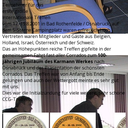
Teilnehmer für das
erste große
internationale Treffen
vom 17.-19.8.2001 in Bad Rothenfelde / Osnabrück, auf
dem 5-Sterne Campingplatz waren erfreulich hoch.
Vertreten waren Mitglieder und Gäste aus Belgien,
Holland, Israel, Österreich und der Schweiz.
Das an Höhepunkten reiche Treffen gipfelte in der
gemeinsamen Fahrt fast aller Corrados zum
100-
jährigen Jubiläum des Karmann Werkes
nach
Osnabrück und der Präsentation der schönsten
Corrados. Das Treffen war von Anfang bis Ende
gelungen und auch der Wettergott meinte es sehr gut
mit uns.
Dies war die Initialzündung für viele weitere, sehr schöne
CCG-Treffen.