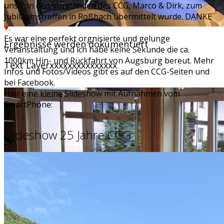
uns von den Vorständen des CCG, Marco & Dirk, zum
Jubiläumstreffen in Roßbach übermittelt wurde. DANKE
♥
.
Es war eine perfekt orgnisierte und gelunge
Ergebnisse werden dokumentiert
Veranstaltung und ich habe keine Sekunde die ca.
1000km Hin- und Rückfahrt von Augsburg bereut. Mehr
Text Layerxxxxxxxxxxxxxxx
Infos und Fotos/Videos gibt es auf den CCG-Seiten und
bei Facebook.
Hier eine kleine Slideshow mit Aufnahmen vom
SmartPhone:
Slideshow 25 Jahre CCG