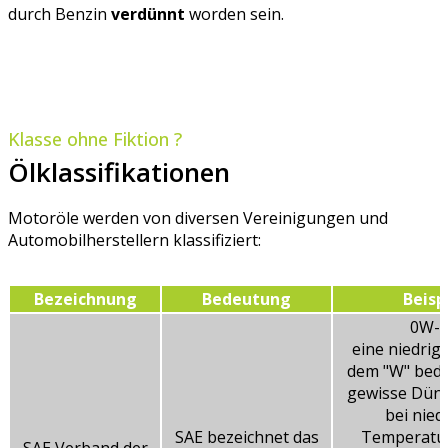
durch Benzin
verdünnt
worden sein.
Klasse ohne Fiktion ?
Ölklassifikationen
Motoröle werden von diversen Vereinigungen und
Automobilherstellern klassifiziert:
Bezeichnung
Bedeutung
Beisp
0W-
eine niedrig
dem "W" bede
gewisse Dünn
bei nied
SAE bezeichnet das
Temperatur