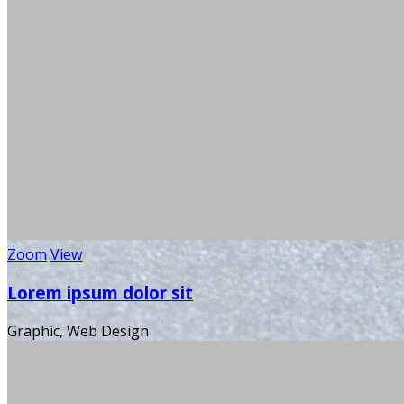
Zoom
View
Lorem ipsum dolor sit
Graphic, Web Design