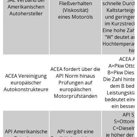
SAE Verband der
Fließverhalten
schnelle Durch
Amerikanischen
(Viskosität)
Kaltstarteig
Autohersteller
eines Motoröls
und geringer 
im Kurzstreck
Eine hohe Zahl
"W" deutet au
Hochtemperatu
hin.
ACEA A
A=Pkw Otto
ACEA fordert über die
B=Pkw Diese
ACEA Vereinigung
API Norm hinaus
Die Zahl hinte
europäischer
Prüfungen auf
dem B bede
Autokonstrukteure
europäischen
Leistungskla
Motorprüfständen
bedeutet eine
ein besser
API SJ
S=Ottomo
C=Dieselm
API Amerikanische
API vergibt eine
je höher der