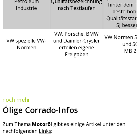
Petroleum
Qualitätsbezeichnung
hinter dem "S
Industrie
nach Testläufen
desto höher
Qualitätsstand
SJ besser
VW, Porsche, BMW
VW Normen 50
VW spezielle VW-
und Daimler-Crysler
und 50
Normen
erteilen eigene
MB 22
Freigaben
noch mehr
Ölige Corrado-Infos
Zum Thema
Motoröl
gibt es einige Artikel unter den
nachfolgenden
Links
: