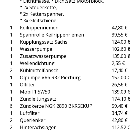
° Dichtmasse, ° Dichtsatz Motorblock,
° 2x Steuerkette,
° 2x Kettenspanner,
° 3x Gleitschiene
1
Keilrippenriemen
42,80 €
1
Spannrolle Keilrippenriemen
39,55 €
1
Kupplungssatz Sachs
124,00 €
1
Wasserpumpe
102,60 €
1
Zusatzwasserpumpe
135,00 €
1
Wellendichtung
2,55 €
2
Kühlmittelflansch
17,40 €
1
Ölpumpe VR6 R32 Pierburg
152,00 €
1
Ölfilter
26,56 €
1
Mobil 1 5W50
139,09 €
1
Zündleitungsatz
174,10 €
6
Zündkerze NGK 2890 BKR5EKUP
59,40 €
1
Luftfilter
34,74 €
2
Querlenker
42,80 €
2
Hinterachslager
112,52 €