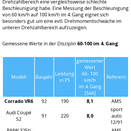
Drehzahlbereich eine vergleichsweise schlechte
Beschleunigung habe. Eine Messung der Beschleunigung
von 60 km/h auf 100 km/h im 4. Gang eignet sich
besonders gut um eine evtl. Drehmomentschwäche im
unteren Drehzahlbereich aufzuzeigen.
Gemessene Werte in der Disziplin
60-100 im 4. Gang
:
gemessener
Wert
Leistung
60- 100
Modell
Baujahr
Referenz
in PS
km/h
im 4. Gang
[Sek]
Corrado VR6
92
190
8,1
AMS
sport
Audi Coupé
91
220
8,0
auto
S2
12/91
BMW 325ti
AMS