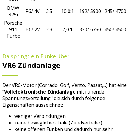
BMW
R6/ 4V
2.5
10,0:1
192/ 5900
245/ 4700
325i
Porsche
911
B6/ 2V
3.3
7,0:1
320/ 6750
450/ 4500
Turbo
Da springt ein Funke über
VR6 Zündanlage
Der VR6-Motor (Corrado, Golf, Vento, Passat,...) hat eine
"
Vollelektronische Zündanlage
mit ruhender
Spannungsverteilung" die sich durch folgende
Eigenschaften auszeichnet:
weniger Verbindungen
keine beweglichen Teile (Zündverteiler)
keine offenen Funken und dadurch nur sehr