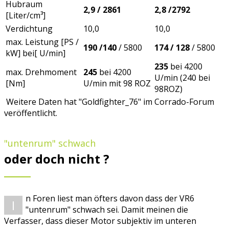
Hubraum
2,9 / 2861
2,8 /2792
[Liter/cm³]
Verdichtung
10,0
10,0
max. Leistung [PS /
190 /140
/ 5800
174 / 128
/ 5800
kW] bei[ U/min]
235
bei 4200
max. Drehmoment
245
bei 4200
U/min (240 bei
[Nm]
U/min mit 98 ROZ
98ROZ)
Weitere Daten hat "Goldfighter_76" im Corrado-Forum
veröffentlicht.
"untenrum" schwach
oder doch nicht ?
n Foren liest man öfters davon dass der VR6
I
"untenrum" schwach sei. Damit meinen die
Verfasser, dass dieser Motor subjektiv im unteren