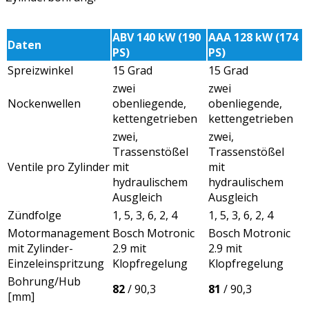
ABV 140 kW (190
AAA 128 kW (174
Daten
PS)
PS)
Spreizwinkel
15 Grad
15 Grad
zwei
zwei
Nockenwellen
obenliegende,
obenliegende,
kettengetrieben
kettengetrieben
zwei,
zwei,
Trassenstößel
Trassenstößel
Ventile pro Zylinder
mit
mit
hydraulischem
hydraulischem
Ausgleich
Ausgleich
Zündfolge
1, 5, 3, 6, 2, 4
1, 5, 3, 6, 2, 4
Motormanagement
Bosch Motronic
Bosch Motronic
mit Zylinder-
2.9 mit
2.9 mit
Einzeleinspritzung
Klopfregelung
Klopfregelung
Bohrung/Hub
82
/ 90,3
81
/ 90,3
[mm]