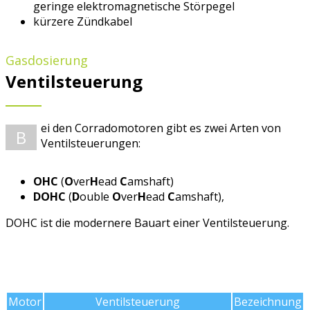
geringe elektromagnetische Störpegel
kürzere Zündkabel
Gasdosierung
Ventilsteuerung
ei den Corradomotoren gibt es zwei Arten von
B
Ventilsteuerungen:
OHC
(
O
ver
H
ead
C
amshaft)
DOHC
(
D
ouble
O
ver
H
ead
C
amshaft),
DOHC ist die modernere Bauart einer Ventilsteuerung.
Motor
Ventilsteuerung
Bezeichnung