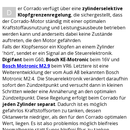
er Corrado verfügt über eine
zylinderselektive
D
Klopfgrenzenregelung
, die sichergestellt, dass
der Corrado-Motor ständig mit einer optimalen
Kraftstoffausnutzung und Leistungsausbeute betrieben
werden kann und anderseits dabei keine Zustände
auftreten, die den Motor gefährden.
Falls der Klopfsensor ein Klopfen an einem Zylinder
'hört', sendet er ein Signal an die Steuerelektronik.
Digifant
beim G60,
Bosch KE-Motronic
beim 16V und
Bosch Motronic M2.9
beim VR6. Letztere ist eine
Weiterentwicklung der vom Audi A8 bekannten Bosch
Motronic M2.4. Die Steuerelektronik verändert daraufhin
sofort den Zündzeitpunkt und versucht dann in kleinen
Schritten wieder eine Annäherung an den optimalen
Zündzeitpunkt. Diese Regelung erfolgt beim Corrado für
jeden Zylinder separat
. Dadurch ist es möglich
gefahrlos Kraftstoffsorten zu tanken, dessen
Oktanwerte niedriger, als den für den Corrado optimalen
Wert, liegen. Es ist also problemlos möglich bleifreies
Normalbenzin statt Super bleifrei Plus zu tanken.