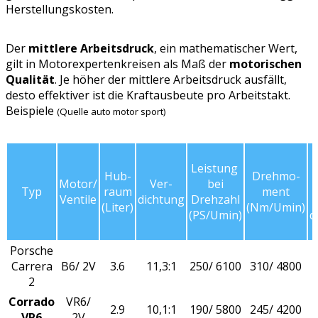
Herstellungskosten.
Der
mittlere Arbeitsdruck
, ein mathematischer Wert,
gilt in Motorexpertenkreisen als Maß der
motorischen
Qualität
. Je höher der mittlere Arbeitsdruck ausfällt,
desto effektiver ist die Kraftausbeute pro Arbeitstakt.
Beispiele
(Quelle auto motor sport)
Leistung
Hub-
Drehmo-
Motor/
Ver-
bei
Typ
raum
ment
Ventile
dichtung
Drehzahl
(Liter)
(Nm/Umin)
(PS/Umin)
d
Porsche
Carrera
B6/ 2V
3.6
11,3:1
250/ 6100
310/ 4800
2
Corrado
VR6/
2.9
10,1:1
190/ 5800
245/ 4200
VR6
2V