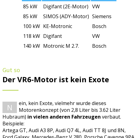
85 kW
Digifant (2E-Motor)
VW
85 kW
SIMOS (ADY-Motor)
Siemens
100 kW
KE-Motronic
Bosch
118 kW
Digifant
VW
140 kW
Motronic M 2.7.
Bosch
Gut so
Der VR6-Motor ist kein Exote
ein, kein Exote, vielmehr wurde dieses
N
Motorenkonzept (von 2,8 Liter bis 3.62 Liter
Hubraum)
in vielen anderen Fahrzeugen
verbaut.
Beispiele:
Artega GT, Audi A3 8P, Audi Q7 4L, Audi TT 8J und 8N,
Ford Galaxy, Mercedes-Benz V 280, Porsche Cayenne 9PA