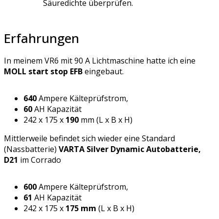
Säuredichte überprüfen.
Erfahrungen
In meinem VR6 mit 90 A Lichtmaschine hatte ich eine
MOLL start stop EFB
eingebaut.
640
Ampere Kälteprüfstrom,
60
AH Kapazität
242 x 175 x
190
mm (L x B x H)
Mittlerweile befindet sich wieder eine Standard
(Nassbatterie)
VARTA Silver Dynamic Autobatterie,
D21
im Corrado
600
Ampere Kälteprüfstrom,
61
AH Kapazität
242 x 175 x
175 mm
(L x B x H)