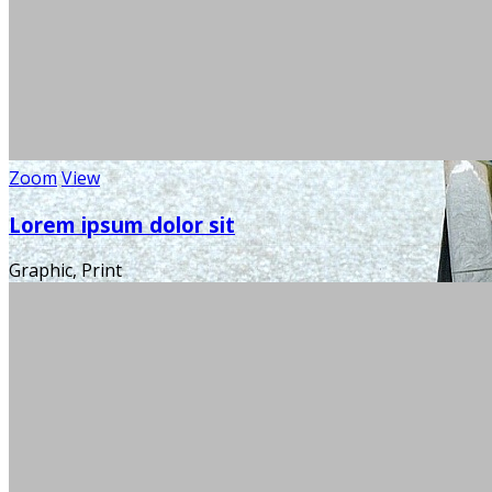
Zoom
View
Lorem ipsum dolor sit
Graphic, Print