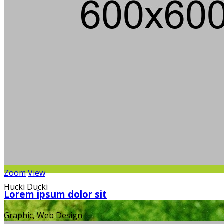
Die
Zoom
View
Hucki Ducki
Lorem ipsum dolor sit
Graphic, Web Design