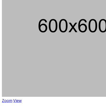
Über 100
Wi
Zoom
View