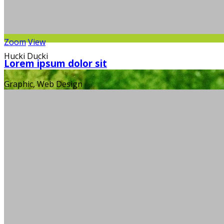
Zoom
View
Hucki Ducki
Lorem ipsum dolor sit
Graphic, Web Design