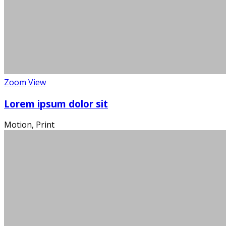
Über 100
Wi
Zoom
View
Lorem ipsum dolor sit
Motion, Print