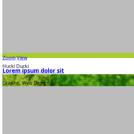
Zoom
View
Hucki Ducki
Lorem ipsum dolor sit
Graphic, Web Design