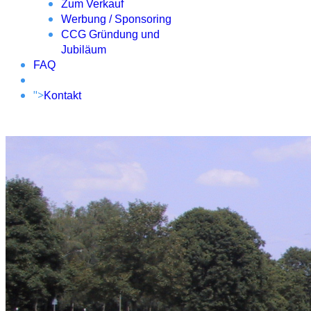
Zum Verkauf
Werbung / Sponsoring
CCG Gründung und
Jubiläum
FAQ
">
Kontakt