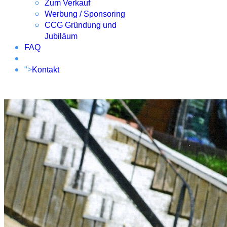
Zum Verkauf
Werbung / Sponsoring
CCG Gründung und
Jubiläum
FAQ
">
Kontakt