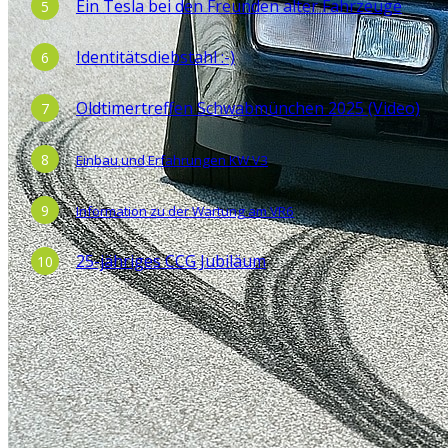
Ein Tesla bei den Freunden alter Fahrzeuge
Identitätsdiebstahl :-)
Oldtimertreffen Schwabmünchen 2025 (Video)
Einbau und Erfahrungen KW V3
Information zu der Wartung am VR6
25-jähriges CCG Jubiläum