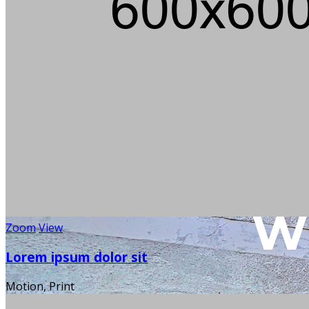
Ü30
Über 100
Wi
Zoom
View
Lorem ipsum dolor sit
Motion, Print