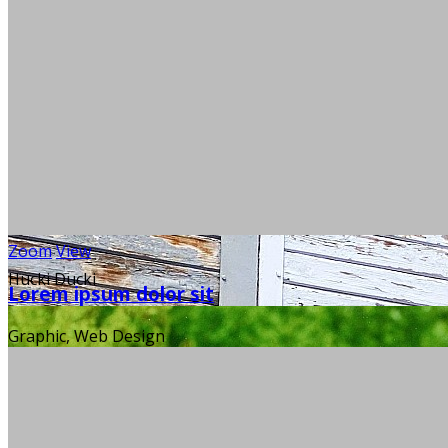
Zoom
View
Hucki Ducki
Lorem ipsum dolor sit
Graphic, Web Design