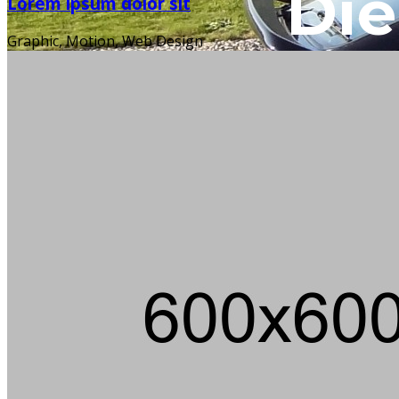
Die
Lorem ipsum dolor sit
Graphic, Motion, Web Design
Ein m