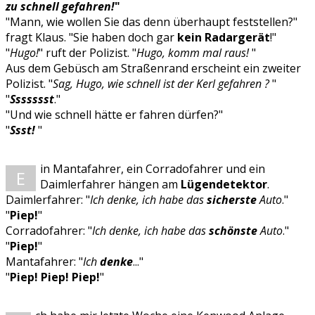
zu schnell gefahren!
"
"Mann, wie wollen Sie das denn überhaupt feststellen?"
fragt Klaus. "Sie haben doch gar
kein Radargerät
!"
"
Hugo!
" ruft der Polizist. "
Hugo, komm mal raus!
"
Aus dem Gebüsch am Straßenrand erscheint ein zweiter
Polizist. "
Sag, Hugo, wie schnell ist der Kerl gefahren ?
"
"
Ssssssst
."
"Und wie schnell hätte er fahren dürfen?"
"
Ssst!
"
in Mantafahrer, ein Corradofahrer und ein
E
Daimlerfahrer hängen am
Lügendetektor
.
Daimlerfahrer: "
Ich denke, ich habe das
sicherste
Auto
."
"
Piep!
"
Corradofahrer: "
Ich denke, ich habe das
schönste
Auto
."
"
Piep!
"
Mantafahrer: "
Ich
denke
..."
"
Piep! Piep! Piep!
"