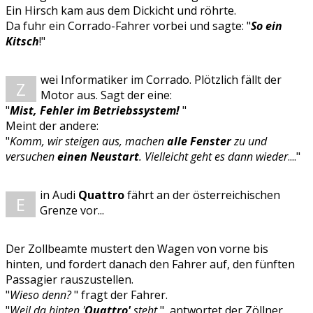
Ein Hirsch kam aus dem Dickicht und röhrte.
Da fuhr ein Corrado-Fahrer vorbei und sagte: "
So ein
Kitsch
!"
wei Informatiker im Corrado. Plötzlich fällt der
Z
Motor aus. Sagt der eine:
"
Mist, Fehler im Betriebssystem!
"
Meint der andere:
"
Komm, wir steigen aus, machen
alle Fenster
zu und
versuchen
einen Neustart
. Vielleicht geht es dann wieder
...."
in Audi
Quattro
fährt an der österreichischen
E
Grenze vor...
Der Zollbeamte mustert den Wagen von vorne bis
hinten, und fordert danach den Fahrer auf, den fünften
Passagier rauszustellen.
"
Wieso denn?
" fragt der Fahrer.
"
Weil da hinten '
Quattro'
steht
", antwortet der Zöllner.