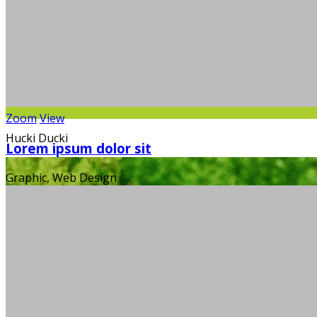
Zoom
View
Hucki Ducki
Lorem ipsum dolor sit
Graphic, Web Design