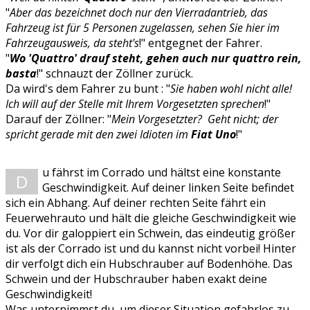
"
Aber das bezeichnet doch nur den Vierradantrieb, das
Fahrzeug ist für 5 Personen zugelassen, sehen Sie hier im
Fahrzeugausweis, da steht's
!" entgegnet der Fahrer.
"
Wo 'Quattro' drauf steht, gehen auch nur quattro rein,
basta
!" schnauzt der Zöllner zurück.
Da wird's dem Fahrer zu bunt : "
Sie haben wohl nicht alle!
Ich will auf der Stelle mit Ihrem Vorgesetzten sprechen
!"
Darauf der Zöllner: "
Mein Vorgesetzter?
Geht nicht; der
spricht gerade mit den zwei Idioten im
Fiat Uno
!"
u fährst im Corrado und hältst eine konstante
D
Geschwindigkeit. Auf deiner linken Seite befindet
sich ein Abhang. Auf deiner rechten Seite fährt ein
Feuerwehrauto und hält die gleiche Geschwindigkeit wie
du. Vor dir galoppiert ein Schwein, das eindeutig größer
ist als der Corrado ist und du kannst nicht vorbei! Hinter
dir verfolgt dich ein Hubschrauber auf Bodenhöhe. Das
Schwein und der Hubschrauber haben exakt deine
Geschwindigkeit!
Was unternimmst du, um dieser Situation gefahrlos zu