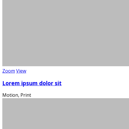
Über 100
Wi
Zoom
View
Lorem ipsum dolor sit
Motion, Print