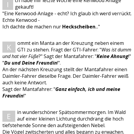
ch habe mir letzte Woche eine Kenwood Anlage
I
gekauft!
"Eine Kenwood-Anlage - echt? Ich glaub ich werd verrückt.
Echte Kenwood -
Ich dachte die machen nur
Heckscheiben
..."
ommt ein Manta an der Kreuzung neben einem
K
GTI zu stehen. Fragt der GTI-Fahrer: "
Was ist dumm
und hat vier Füße
?" Sagt der Mantafahrer: "
Keine Ahnung
!"
"
Du und Deine Freundin
!".
An der nächsten Kreuzung stellt der Mantafahrer einen
Daimler-Fahrer dieselbe Frage. Der Daimler-Fahrer weiß
auch keine Antwort.
Sagt der Mantafahrer: "
Ganz einfach, ich und meine
Freundin
!"
in wunderschöner Spätsommermorgen. Im Wald
E
auf einer kleinen Lichtung durchdrang die hoch
tiefstehende Sonne den aufsteigenden Nebel.
Die Vögel zwitscherten und alles begann zu erwachen.