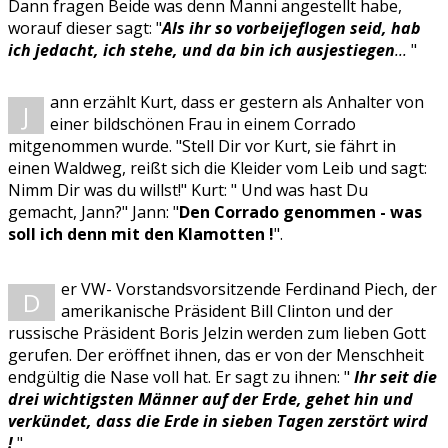
Dann fragen Beide was denn Manni angestellt habe,
worauf dieser sagt: "
Als ihr so vorbeijeflogen seid, hab
ich jedacht, ich stehe, und da bin ich ausjestiegen
...
"
ann erzählt Kurt, dass er gestern als Anhalter von
J
einer bildschönen Frau in einem Corrado
mitgenommen wurde. "Stell Dir vor Kurt, sie fährt in
einen Waldweg, reißt sich die Kleider vom Leib und sagt:
Nimm Dir was du willst!" Kurt: " Und was hast Du
gemacht, Jann?" Jann: "
Den Corrado genommen - was
soll ich denn mit den Klamotten !
".
er VW- Vorstandsvorsitzende Ferdinand Piech, der
D
amerikanische Präsident Bill Clinton und der
russische Präsident Boris Jelzin werden zum lieben Gott
gerufen. Der eröffnet ihnen, das er von der Menschheit
endgültig die Nase voll hat. Er sagt zu ihnen: "
Ihr seit die
drei wichtigsten Männer auf der Erde, gehet hin und
verkündet, dass die Erde in sieben Tagen zerstört wird
!
"