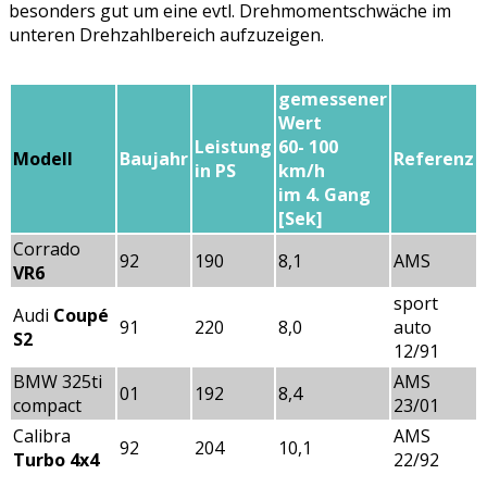
besonders gut um eine evtl. Drehmomentschwäche im
unteren Drehzahlbereich aufzuzeigen.
gemessener
Wert
Leistung
60- 100
Modell
Baujahr
Referenz
in PS
km/h
im 4. Gang
[Sek]
Corrado
92
190
8,1
AMS
VR6
sport
Audi
Coupé
91
220
8,0
auto
S2
12/91
BMW 325ti
AMS
01
192
8,4
compact
23/01
Calibra
AMS
92
204
10,1
Turbo 4x4
22/92