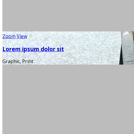
Zoom
View
Lorem ipsum dolor sit
Graphic, Print