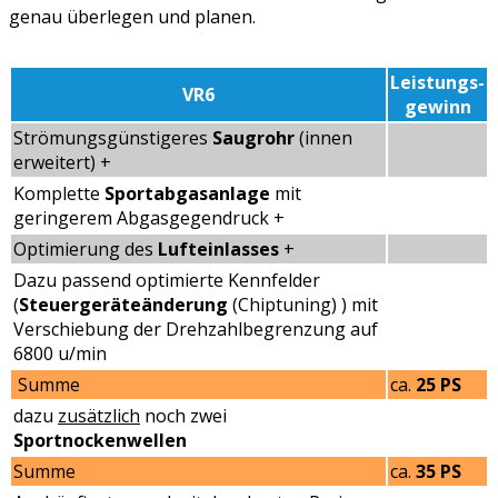
genau überlegen und planen.
Leistungs-
VR6
gewinn
Strömungsgünstigeres
Saugrohr
(innen
erweitert) +
Komplette
Sportabgasanlage
mit
geringerem Abgasgegendruck +
Optimierung des
Lufteinlasses
+
Dazu passend optimierte Kennfelder
(
Steuergeräteänderung
(Chiptuning) ) mit
Verschiebung der Drehzahlbegrenzung auf
6800 u/min
Summe
ca.
25 PS
dazu
zusätzlich
noch zwei
Sportnockenwellen
Summe
ca.
35 PS