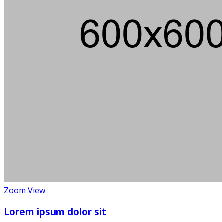
Über 100
Wi
Zoom
View
Lorem ipsum dolor sit