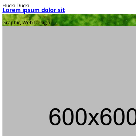
Hucki Ducki
Lorem ipsum dolor sit
Graphic, Web Design