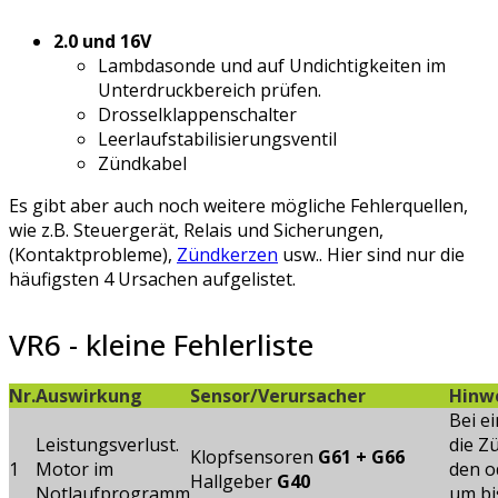
2.0 und 16V
Lambdasonde und auf Undichtigkeiten im
Unterdruckbereich prüfen.
Drosselklappenschalter
Leerlaufstabilisierungsventil
Zündkabel
Es gibt aber auch noch weitere mögliche Fehlerquellen,
wie z.B. Steuergerät, Relais und Sicherungen,
(Kontaktprobleme),
Zündkerzen
usw.. Hier sind nur die
häufigsten 4 Ursachen aufgelistet.
VR6 - kleine Fehlerliste
Nr.
Auswirkung
Sensor/Verursacher
Hinw
Bei e
Leistungsverlust.
die Z
Klopfsensoren
G61 + G66
1
Motor im
den o
Hallgeber
G40
Notlaufprogramm
um bi