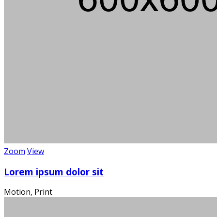
Über 100
Wi
Zoom
View
Lorem ipsum dolor sit
Motion, Print