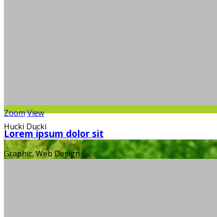
Zoom
View
Hucki Ducki
Lorem ipsum dolor sit
Graphic, Web Design