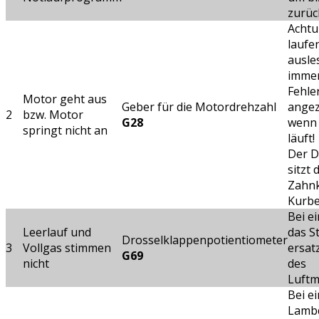
zurü
Achtu
laufe
ausle
immer
Fehle
Motor geht aus
Geber für die Motordrehzahl
angez
2
bzw. Motor
G28
wenn 
springt nicht an
läuft!
Der D
sitzt 
Zahnk
Kurbe
Bei e
Leerlauf und
das S
Drosselklappenpotientiometer
3
Vollgas stimmen
ersat
G69
nicht
des
Luft
Bei e
Lambd