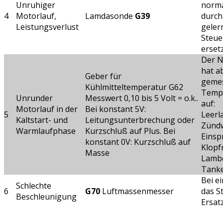
Unruhiger
norma
4
Motorlauf,
Lamdasonde
G39
durch
Leistungsverlust
geler
Steue
erset
Der N
hat a
Geber für
geme
Kühlmitteltemperatur G62
Tempe
Unrunder
Messwert 0,10 bis 5 Volt = o.k..
auf:
Motorlauf in der
Bei konstant 5V:
5
Leerl
Kaltstart- und
Leitungsunterbrechung oder
Zündw
Warmlaufphase
Kurzschluß auf Plus. Bei
Einspr
konstant 0V: Kurzschluß auf
Klopf
Masse
Lamb
Tanke
Bei e
Schlechte
6
G70
Luftmassenmesser
das S
Beschleunigung
Ersatz