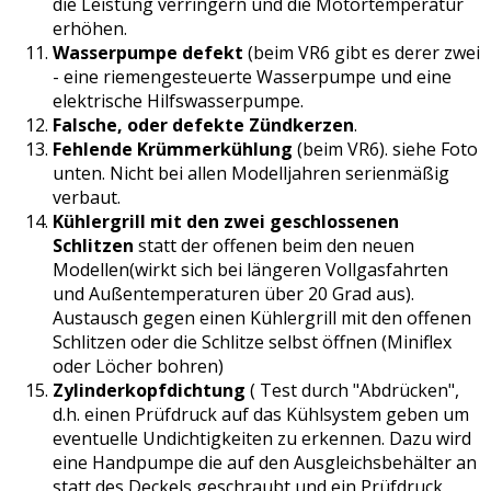
die Leistung verringern und die Motortemperatur
erhöhen.
Wasserpumpe defekt
(beim VR6 gibt es derer zwei
- eine riemengesteuerte Wasserpumpe und eine
elektrische Hilfswasserpumpe.
Falsche, oder defekte Zündkerzen
.
Fehlende Krümmerkühlung
(beim VR6). siehe Foto
unten. Nicht bei allen Modelljahren serienmäßig
verbaut.
Kühlergrill mit den zwei geschlossenen
Schlitzen
statt der offenen beim den neuen
Modellen(wirkt sich bei längeren Vollgasfahrten
und Außentemperaturen über 20 Grad aus).
Austausch gegen einen Kühlergrill mit den offenen
Schlitzen oder die Schlitze selbst öffnen (Miniflex
oder Löcher bohren)
Zylinderkopfdichtung
( Test durch "Abdrücken",
d.h. einen Prüfdruck auf das Kühlsystem geben um
eventuelle Undichtigkeiten zu erkennen. Dazu wird
eine Handpumpe die auf den Ausgleichsbehälter an
statt des Deckels geschraubt und ein Prüfdruck