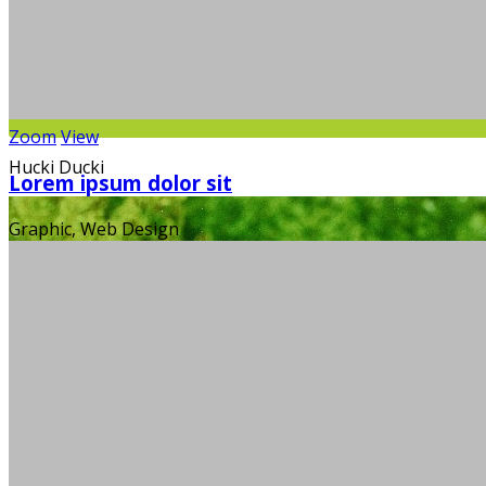
Zoom
View
Hucki Ducki
Lorem ipsum dolor sit
Graphic, Web Design