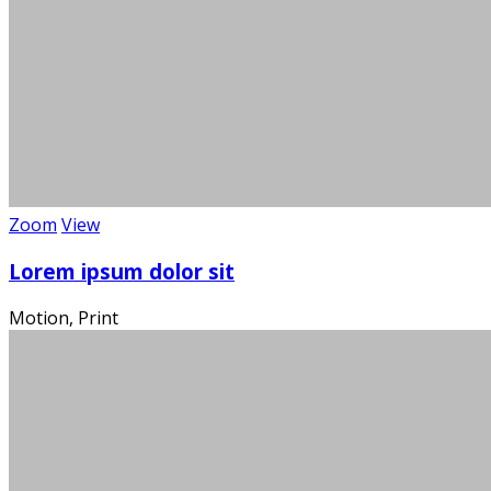
Über 100
Wi
Zoom
View
Lorem ipsum dolor sit
Motion, Print