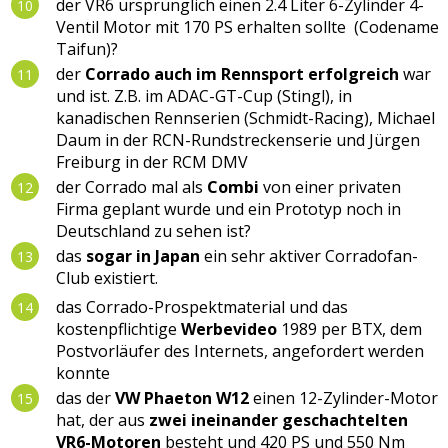
der VR6 ursprünglich einen 2.4 Liter 6-Zylinder 4-
Ventil Motor mit 170 PS erhalten sollte (Codename
Taifun)?
der
Corrado auch im Rennsport erfolgreich
war
und ist. Z.B. im ADAC-GT-Cup (Stingl), in
kanadischen Rennserien (Schmidt-Racing), Michael
Daum in der RCN-Rundstreckenserie und Jürgen
Freiburg in der RCM DMV
der Corrado mal als
Combi
von einer privaten
Firma geplant wurde und ein Prototyp noch in
Deutschland zu sehen ist?
das
sogar in Japan
ein sehr aktiver Corradofan-
Club existiert.
das Corrado-Prospektmaterial und das
kostenpflichtige
Werbevideo
1989 per BTX, dem
Postvorläufer des Internets, angefordert werden
konnte
das der
VW Phaeton W12
einen 12-Zylinder-Motor
hat, der aus
zwei ineinander geschachtelten
VR6-Motoren
besteht und 420 PS und 550 Nm