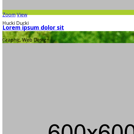
Zoom
View
Hucki Ducki
Lorem ipsum dolor sit
Graphic, Web Design