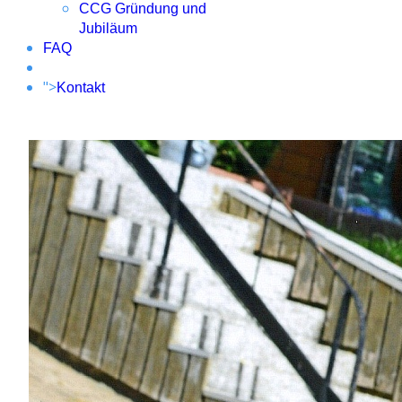
CCG Gründung und
Jubiläum
FAQ
">
Kontakt