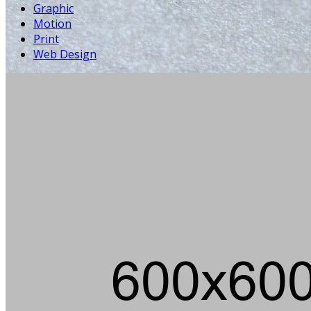
Graphic
Motion
Print
Web Design
D
F
Die