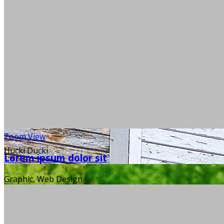
Zoom
View
Hucki Ducki
Lorem ipsum dolor sit
Graphic, Web Design