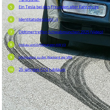
Ein Tesla bei den Freunden alter Fahrzeuge
Identitätsdiebstahl :-)
Oldtimertreffen Schwabmünchen 2025 (Video)
Einbau und Erfahrungen KW V3
Information zu der Wartung am VR6
25-jähriges CCG Jubiläum