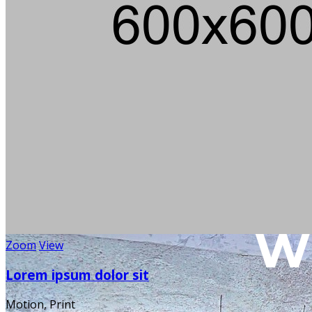
Ü30
Über 100
Wi
Zoom
View
Lorem ipsum dolor sit
Motion, Print