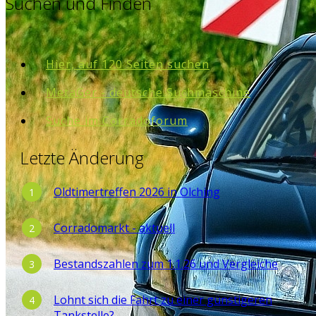
Suchen und Finden
Hier, auf 120 Seiten suchen
MetaGer - deutsche Suchmaschine
Suche im Corradoforum
Letzte Änderung
Oldtimertreffen 2026 in Olching
Corradomarkt - aktuell
Bestandszahlen zum 1.1.26 und Vergleiche
Lohnt sich die Fahrt zu einer günstigeren
Tankstelle?