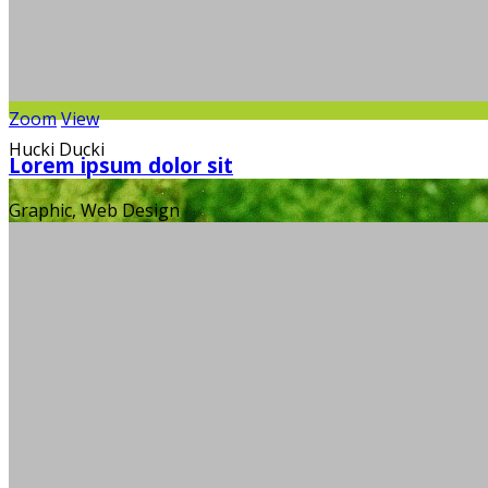
Zoom
View
Hucki Ducki
Lorem ipsum dolor sit
Graphic, Web Design