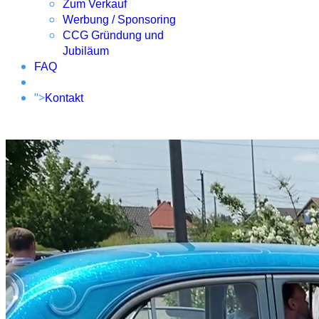
Zum Verkauf
Werbung / Sponsoring
CCG Gründung und
Jubiläum
FAQ
">
Kontakt