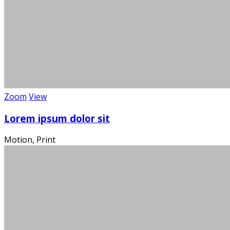
Über 100
Wi
Zoom
View
Lorem ipsum dolor sit
Motion, Print